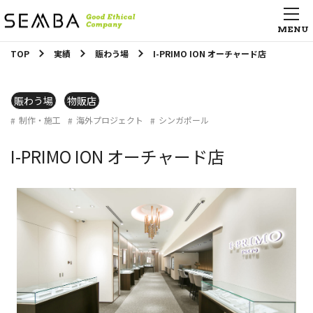
TOP
実績
賑わう場
I-PRIMO ION オーチャード店
賑わう場
物販店
制作・施工
海外プロジェクト
シンガポール
I-PRIMO ION オーチャード店