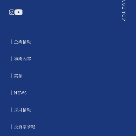
PAGE TOP
企業情報
事業内容
CEOメッセージ
実績
SEMBAの想い
業務フロー ❘ 事業領域
会社概要
NEWS
エシカルデザイン
賑わう場：まちづくり・商業施設
グループ一覧
船場のワークプレイスづくりの考え方
採用情報
働く場：オフィス・ショールーム
沿革
プレスリリース
SEMBA BIM
学ぶ場：学校・文化施設・図書館
投資家情報
SEMBAの考えるDX
トピックス
海外ネットワーク
新卒採用