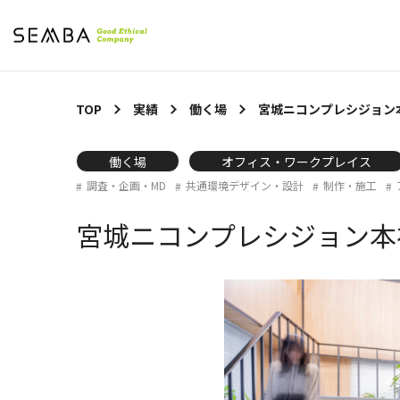
TOP
実績
働く場
宮城ニコンプレシジョン
働く場
オフィス・ワークプレイス
調査・企画・MD
共通環境デザイン・設計
制作・施工
宮城ニコンプレシジョン本