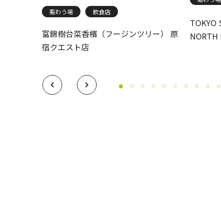
賑わう場
飲食店
KYUSHU
TOKYO 
富錦樹台菜香檳（フージンツリー） 原
ー
NORTH 
宿クエスト店