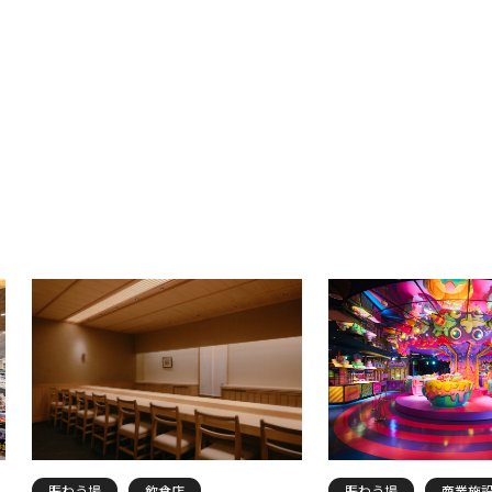
賑わう場
飲食店
賑わう場
商業施