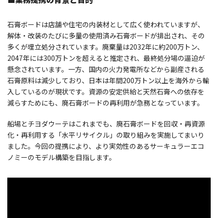
石膏ボードは店舗や住宅の内装材として広く使われていますが、
解体・改装のたびに多量の使用済み石膏ボードが排出され、その
多くが埋立処分されています。廃棄量は2032年に約200万トン、
2047年には300万トンを超えると推定され、最終処分場の逼迫が
懸念されています。一方、国内の火力発電所などから副産される
石膏原料は減少しており、日本は年間200万トン以上を海外から輸
入しているのが現状です。資源の安定供給と天然石膏への依存を
減らすためにも、廃石膏ボードの再利用が急務となっています。
船場とチヨダウーテはこれまでも、廃石膏ボードを回収・再資源
化・再利用する「水平リサイクル」の取り組みを実施してまいり
ました。今回の提携により、より実効性のあるサーキュラーエコ
ノミーのモデル構築を目指します。