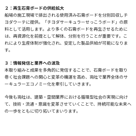
２：再生石膏ボードの供給拡大
船場の施工現場で排出される使用済み石膏ボードを分別回収しチ
ヨダウーテに提供。「チヨダサーキュラーせっこうボード」の原
料として活用します。より多くの石膏ボードを再生させるために
は、再資源化を前提として解体、分別を行うことが重要です。こ
れにより生産体制が強化され、安定した製品供給が可能になりま
す。
３：情報発信と業界への波及
本取り組みと成果を多角的に発信することで、石膏ボードを取り
巻く社会課題への関心と変革の機運を高め、両社で業界全体のサ
ーキュラーエコノミー化を牽引していきます。
今後も両社は、建築・空間業界における循環型社会の実現に向け
て、技術・流通・意識を変革させていくことで、持続可能な未来へ
の一歩をともに切り拓いてまいります。