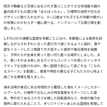
雨天や酷暑など天候に左右されず遊ぶことができる地域最大級の
室内型子どもの遊び場「あそぼっちゃ」。行橋市の自然や文化を
デザインに取り入れながら、0〜12歳までの子どもが年齢や障がい
の有無にかかわらず一緒に遊べる、インクルーシブな遊び場を創
造しました。
1,470㎡の大規模な空間を年齢ごとに分け、年齢差による衝突を回
避しながらそれぞれに合った遊び方で過ごせるように設計。雲や
空をイメージした２階建ての大型ネット遊具や複合遊具を設置
し、子供たちが全身を使って思い切り遊べる場所としました。ま
た、車いすのまま楽しめるデジタルコンテンツを用いたインタラ
クティブな仕掛けのほか、狭い空間で安心して過ごせる「こもれ
るスペース」を配置し、感覚や特性の異なる子どもたちが心地よく
過ごせる環境を整えました。
海水浴場が身近にある地域性から着想した海をイメージしたボー
ルプールや、行橋市でおなじみの特急電車をモチーフにした遊
具、市の花であるコスモスを模した回転遊具など、地域の魅力を
随所に取り入れることで、オリジナリティあふれる空間を実現して