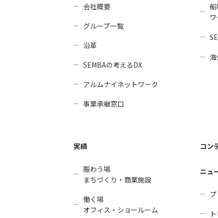
会社概要
船
ワ
グループ一覧
SE
沿革
海
SEMBAの考えるDX
アルムナイネットワーク
事業承継窓口
実績
コン
賑わう場
ニュ
まちづくり・商業施設
プ
働く場
オフィス・ショールーム
ト