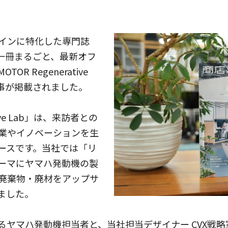
インに特化した専門誌
「一冊まるごと、最新オフ
OR Regenerative
記事が掲載されました。
ative Lab」は、来訪者との
業やイノベーションを生
ースです。当社では「リ
ーマにヤマハ発動機の製
廃棄物・廃材をアップサ
ました。
ハ発動機担当者と、当社担当デザイナー CVX戦略室 兼 Soc