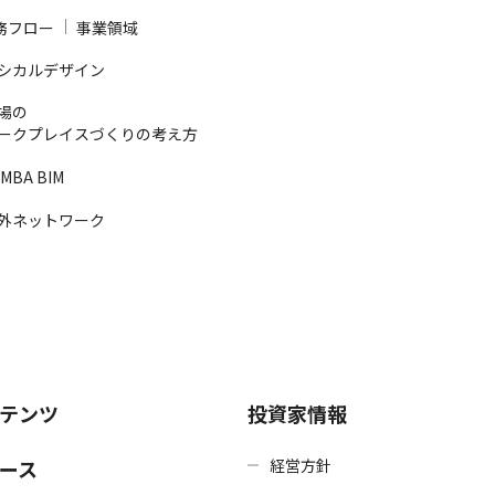
務フロー
事業領域
シカルデザイン
場の
ークプレイスづくりの考え方
MBA BIM
外ネットワーク
テンツ
投資家情報
ース
経営方針