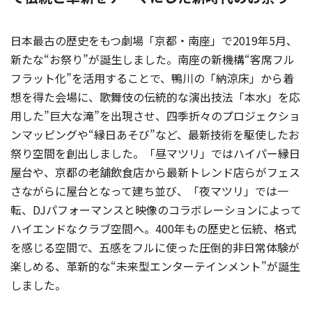
日本最古の歴史をもつ劇場「京都・南座」で2019年5月、
新たな“お祭り”が誕生しました。南座の新機構“客席フル
フラット化”を活用することで、鴨川の「納涼床」から着
想を得た会場に、歌舞伎の伝統的な演出技法「本水」を応
用した”巨大な滝”を出現させ、四季折々のプロジェクショ
ンマッピングや“縁日あそび”など、最新技術を駆使したお
祭り空間を創出しました。「昼マツリ」ではハイパー縁日
屋台や、京都の老舗飲食店から最新トレンド店らがフェス
さながらに屋台となって建ち並び、「夜マツリ」では一
転、DJパフォーマンスと映像のコラボレーションによって
ハイエンドなクラブ空間へ。400年もの歴史と伝統、格式
を感じる空間で、五感をフルに使った圧倒的非日常体験が
楽しめる、革新的な“未来型エンターテインメント”が誕生
しました。