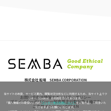
株式会社 船場 SEMBA CORPORATION
当サイトの改良、サービス案内、閲覧状況分析などに利用するため、当サイト上でク
お問い合わせ
情報セキュリティポリシー
ッキー（Cookie）の利用を行っております。
プライバシーポリシー
一般事業主行動計画
人権方針
「個人情報のお取扱い」内の
“クッキー等の利用について”
をご覧の上、ご同意いた
このサイトについて
EN
だけますようお願いいたします。