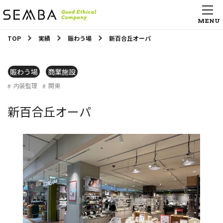
TOP
実績
賑わう場
新百合丘オーパ
賑わう場
商業施設
内装監理
関東
新百合丘オーパ