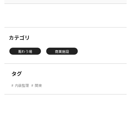
カテゴリ
賑わう場
商業施設
タグ
内装監理
関東