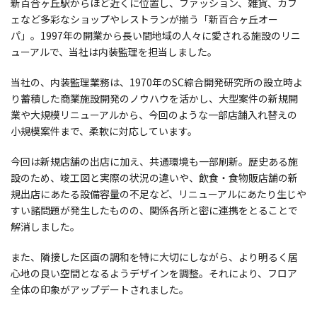
新百合ヶ丘駅からほど近くに位置し、ファッション、雑貨、カフ
ェなど多彩なショップやレストランが揃う「新百合ヶ丘オー
パ」。1997年の開業から長い間地域の人々に愛される施設のリニ
ューアルで、当社は内装監理を担当しました。
当社の、内装監理業務は、1970年のSC綜合開発研究所の設立時よ
り蓄積した商業施設開発のノウハウを活かし、大型案件の新規開
業や大規模リニューアルから、今回のような一部店舗入れ替えの
小規模案件まで、柔軟に対応しています。
今回は新規店舗の出店に加え、共通環境も一部刷新。歴史ある施
設のため、竣工図と実際の状況の違いや、飲食・食物販店舗の新
規出店にあたる設備容量の不足など、リニューアルにあたり生じや
すい諸問題が発生したものの、関係各所と密に連携をとることで
解消しました。
また、隣接した区画の調和を特に大切にしながら、より明るく居
心地の良い空間となるようデザインを調整。それにより、フロア
全体の印象がアップデートされました。