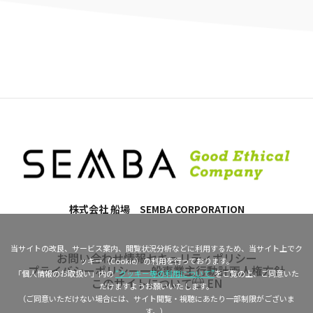
株式会社 船場 SEMBA CORPORATION
当サイトの改良、サービス案内、閲覧状況分析などに利用するため、当サイト上でク
お問い合わせ
情報セキュリティポリシー
ッキー（Cookie）の利用を行っております。
プライバシーポリシー
一般事業主行動計画
人権方針
「個人情報のお取扱い」内の
“クッキー等の利用について”
をご覧の上、ご同意いた
このサイトについて
EN
だけますようお願いいたします。
（ご同意いただけない場合には、サイト閲覧・視聴にあたり一部制限がございま
す。）