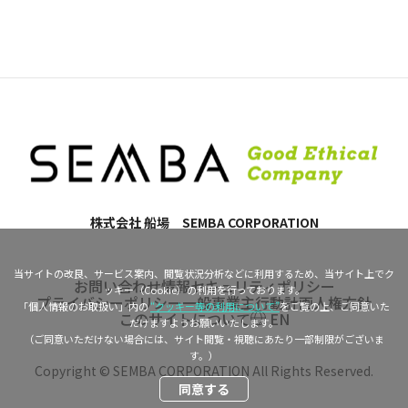
株式会社 船場 SEMBA CORPORATION
当サイトの改良、サービス案内、閲覧状況分析などに利用するため、当サイト上でク
お問い合わせ
情報セキュリティポリシー
ッキー（Cookie）の利用を行っております。
プライバシーポリシー
一般事業主行動計画
人権方針
「個人情報のお取扱い」内の
“クッキー等の利用について”
をご覧の上、ご同意いた
このサイトについて
EN
だけますようお願いいたします。
（ご同意いただけない場合には、サイト閲覧・視聴にあたり一部制限がございま
す。）
Copyright © SEMBA CORPORATION All Rights Reserved.
同意する