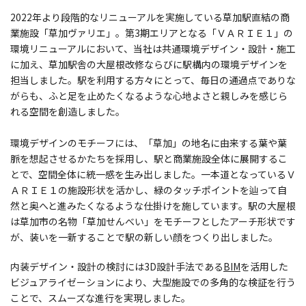
2022年より段階的なリニューアルを実施している草加駅直結の商
業施設「草加ヴァリエ」。第3期エリアとなる「ＶＡＲＩＥ１」の
環境リニューアルにおいて、当社は共通環境デザイン・設計・施工
に加え、草加駅舎の大屋根改修ならびに駅構内の環境デザインを
担当しました。駅を利用する方々にとって、毎日の通過点でありな
がらも、ふと足を止めたくなるような心地よさと親しみを感じら
れる空間を創造しました。
環境デザインのモチーフには、「草加」の地名に由来する葉や葉
脈を想起させるかたちを採用し、駅と商業施設全体に展開するこ
とで、空間全体に統一感を生み出しました。一本道となっているＶ
ＡＲＩＥ１の施設形状を活かし、緑のタッチポイントを辿って自
然と奥へと進みたくなるような仕掛けを施しています。駅の大屋根
は草加市の名物「草加せんべい」をモチーフとしたアーチ形状です
が、装いを一新することで駅の新しい顔をつくり出しました。
内装デザイン・設計の検討には3D設計手法である
BIM
を活用した
ビジュアライゼーションにより、大型施設での多角的な検証を行う
ことで、スムーズな進行を実現しました。