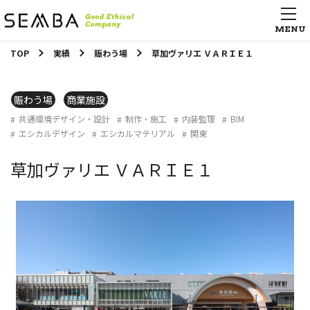
TOP
実績
賑わう場
草加ヴァリエ ＶＡＲＩＥ１
賑わう場
商業施設
共通環境デザイン・設計
制作・施工
内装監理
BIM
エシカルデザイン
エシカルマテリアル
関東
草加ヴァリエ ＶＡＲＩＥ１