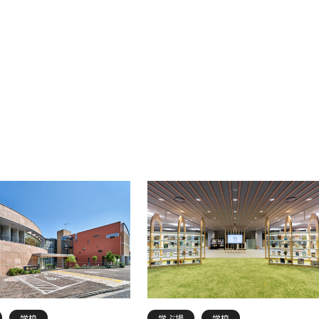
学校
学ぶ場
学校