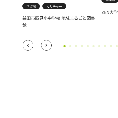
学ぶ場
カルチャー
A IZUMI
ZEN大
益田市匹見小中学校 地域まるごと図書
館