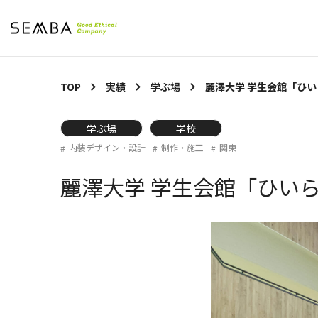
TOP
実績
学ぶ場
麗澤大学 学生会館「ひ
学ぶ場
学校
内装デザイン・設計
制作・施工
関東
麗澤大学 学生会館「ひい