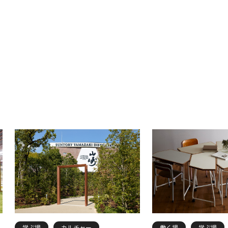
学ぶ場
カルチャー
働く場
学ぶ場