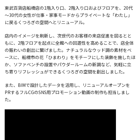
東武百貨店船橋店の1階入り口、2階入り口およびフロアを、20代
～30代の女性が仕事・家事モードからプライベートな「わたし」
に戻るくつろぎの空間へとリニューアル。
店内のイメージを刷新し、次世代のお客様の来店促進を図るとと
もに、2階フロアを起点に全館への回遊性を高めることで、店全体
の賑わいの創出に繋げました。ナチュラルなウッド調の素材をベ
ースに、船橋市の花「ひまわり」をモチーフにした装飾を施したほ
か、ソファベンチの設置やパウダールームの新調など、気軽に立
ち寄りリフレッシュができるくつろぎの空間を創出しました。
また、BIMで設計したデータを活用し、リニューアルオープンを
PRするフルCGのSNS用プロモーション動画の制作も担当しまし
た。