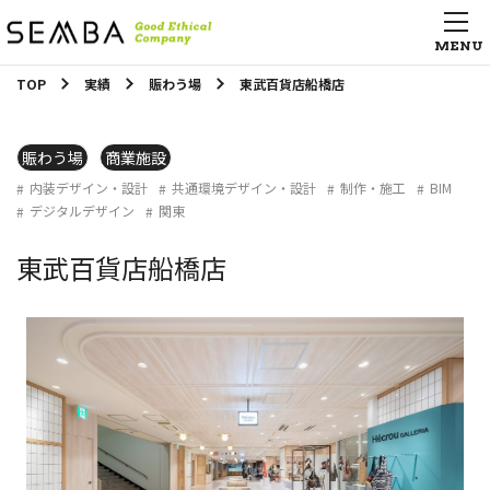
TOP
実績
賑わう場
東武百貨店船橋店
賑わう場
商業施設
内装デザイン・設計
共通環境デザイン・設計
制作・施工
BIM
デジタルデザイン
関東
東武百貨店船橋店