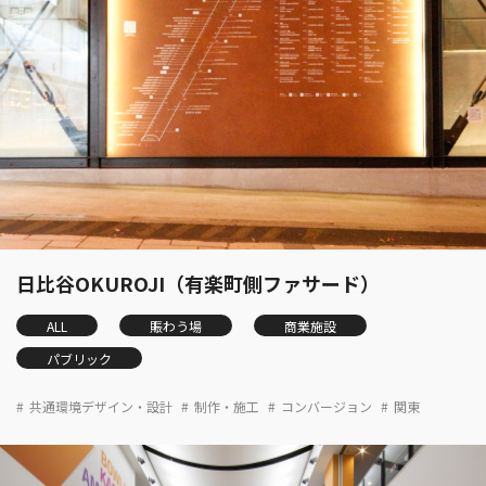
日比谷OKUROJI（有楽町側ファサード）
ALL
賑わう場
商業施設
パブリック
共通環境デザイン・設計
制作・施工
コンバージョン
関東