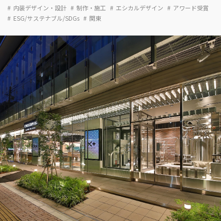
内装デザイン・設計
制作・施工
エシカルデザイン
アワード受賞
ESG/サステナブル/SDGs
関東