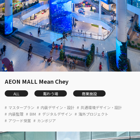
AEON MALL Mean Chey
ALL
賑わう場
商業施設
マスタープラン
内装デザイン・設計
共通環境デザイン・設計
内装監理
BIM
デジタルデザイン
海外プロジェクト
アワード受賞
カンボジア