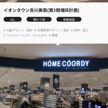
イオンタウン吉川美南(第3期増床計画)
ALL
賑わう場
商業施設
内装デザイン・設計
共通環境デザイン・設計
制作・施工
ウェルビーイング・ウェルネス
関東