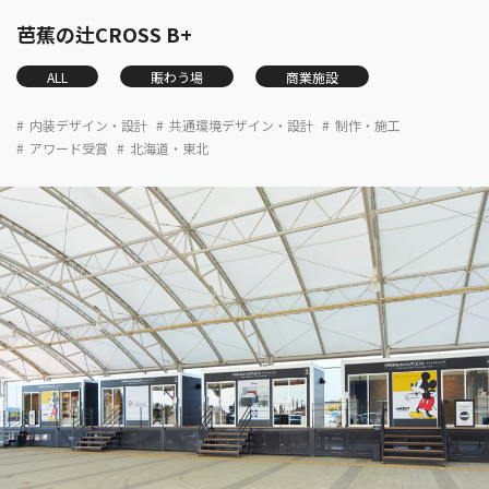
芭蕉の辻CROSS B+
ALL
賑わう場
商業施設
内装デザイン・設計
共通環境デザイン・設計
制作・施工
アワード受賞
北海道・東北