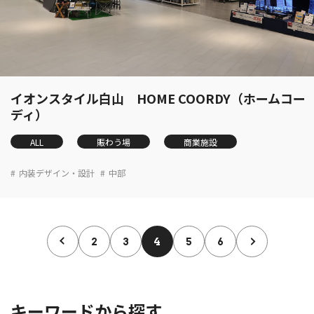
イオンスタイル白山 HOME COORDY（ホームコー
ディ）
ALL
賑わう場
商業施設
内装デザイン・設計
中部
2
3
4
5
6
キーワードから探す