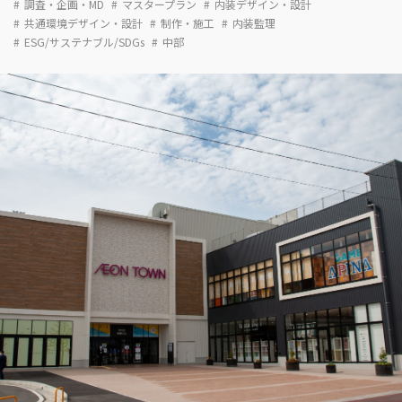
調査・企画・MD
マスタープラン
内装デザイン・設計
共通環境デザイン・設計
制作・施工
内装監理
ESG/サステナブル/SDGs
中部