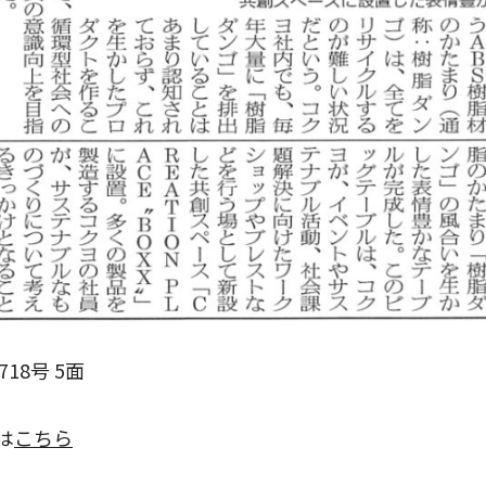
18号 5面
は
こちら