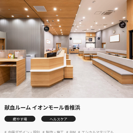
献血ルーム イオンモール香椎浜
癒やす場
ヘルスケア
内装デザイン・設計
制作・施工
BIM
エシカルマテリアル