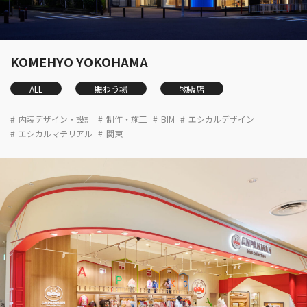
KOMEHYO YOKOHAMA
ALL
賑わう場
物販店
内装デザイン・設計
制作・施工
BIM
エシカルデザイン
エシカルマテリアル
関東