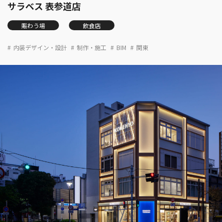
サラベス 表参道店
賑わう場
飲食店
内装デザイン・設計
制作・施工
BIM
関東