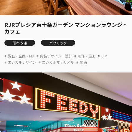
RJRプレシア東十条ガーデン マンションラウンジ・
カフェ
賑わう場
パブリック
調査・企画・MD
内装デザイン・設計
制作・施工
BIM
エシカルデザイン
エシカルマテリアル
関東