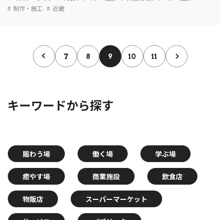
制作・施工
近畿
7
8
9
10
11
キーワードから探す
賑わう場
働く場
学ぶ場
癒やす場
商業施設
飲食店
物販店
スーパーマーケット