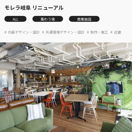
モレラ岐阜 リニューアル
ALL
賑わう場
商業施設
内装デザイン・設計
共通環境デザイン・設計
制作・施工
近畿