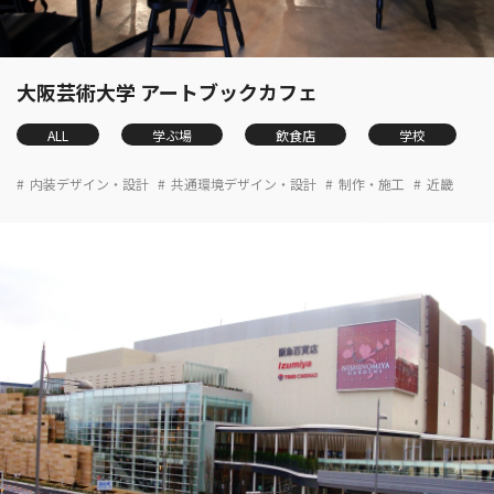
大阪芸術大学 アートブックカフェ
ALL
学ぶ場
飲食店
学校
内装デザイン・設計
共通環境デザイン・設計
制作・施工
近畿