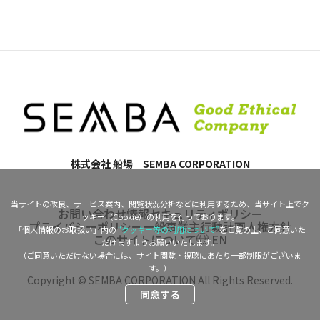
株式会社 船場 SEMBA CORPORATION
当サイトの改良、サービス案内、閲覧状況分析などに利用するため、当サイト上でク
お問い合わせ
情報セキュリティポリシー
ッキー（Cookie）の利用を行っております。
プライバシーポリシー
一般事業主行動計画
人権方針
「個人情報のお取扱い」内の
“クッキー等の利用について”
をご覧の上、ご同意いた
このサイトについて
EN
だけますようお願いいたします。
（ご同意いただけない場合には、サイト閲覧・視聴にあたり一部制限がございま
す。）
Copyright © SEMBA CORPORATION All Rights Reserved.
同意する