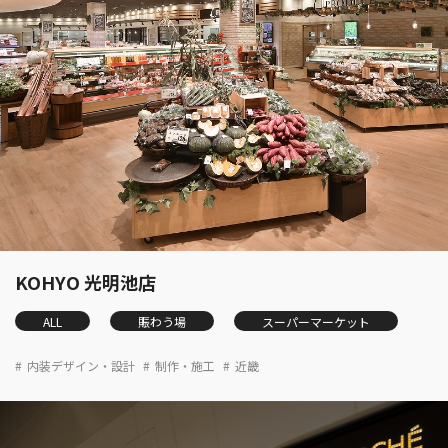
KOHYO 光明池店
ALL
賑わう場
スーパーマーケット
内装デザイン・設計
制作・施工
近畿