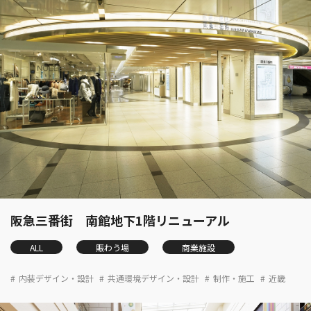
阪急三番街 南館地下1階リニューアル
ALL
賑わう場
商業施設
内装デザイン・設計
共通環境デザイン・設計
制作・施工
近畿