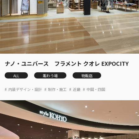
ナノ・ユニバース フラメント クオレ EXPOCITY
ALL
賑わう場
物販店
内装デザイン・設計
制作・施工
近畿
中国・四国