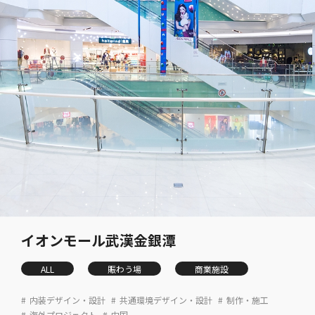
イオンモール武漢金銀潭
ALL
賑わう場
商業施設
内装デザイン・設計
共通環境デザイン・設計
制作・施工
海外プロジェクト
中国