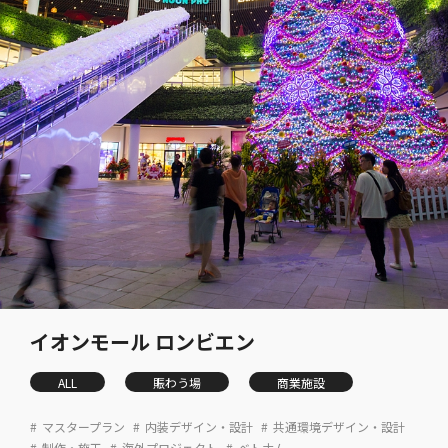
イオンモール ロンビエン
ALL
賑わう場
商業施設
マスタープラン
内装デザイン・設計
共通環境デザイン・設計
制作・施工
海外プロジェクト
ベトナム