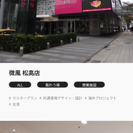
微風 松高店
ALL
賑わう場
商業施設
マスタープラン
共通環境デザイン・設計
海外プロジェクト
台湾