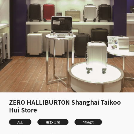
ZERO HALLIBURTON Shanghai Taikoo
Hui Store
ALL
賑わう場
物販店