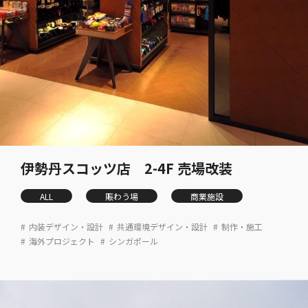
伊勢丹スコッツ店 2-4F 売場改装
ALL
賑わう場
商業施設
内装デザイン・設計
共通環境デザイン・設計
制作・施工
海外プロジェクト
シンガポール