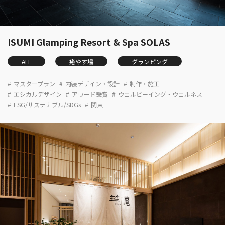
ISUMI Glamping Resort & Spa SOLAS
ALL
癒やす場
グランピング
マスタープラン
内装デザイン・設計
制作・施工
エシカルデザイン
アワード受賞
ウェルビーイング・ウェルネス
ESG/サステナブル/SDGs
関東