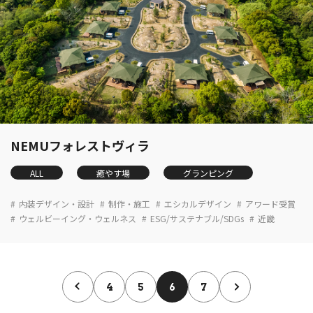
NEMUフォレストヴィラ
ALL
癒やす場
グランピング
内装デザイン・設計
制作・施工
エシカルデザイン
アワード受賞
ウェルビーイング・ウェルネス
ESG/サステナブル/SDGs
近畿
4
5
6
7