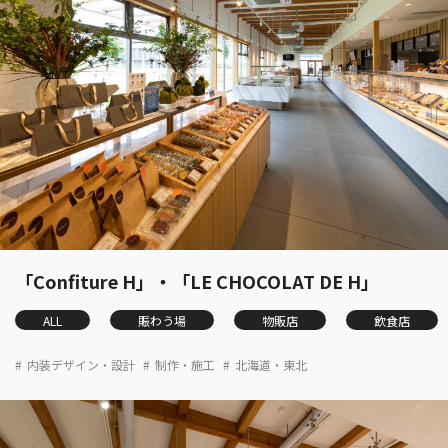
「Confiture H」・「LE CHOCOLAT DE H」
ALL
賑わう場
物販店
飲食店
内装デザイン・設計
制作・施工
北海道・東北