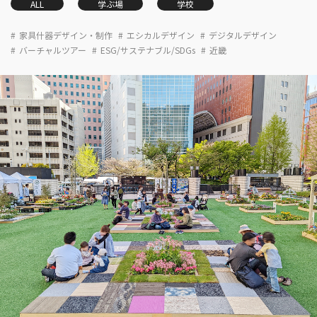
ALL
学ぶ場
学校
家具什器デザイン・制作
エシカルデザイン
デジタルデザイン
バーチャルツアー
ESG/サステナブル/SDGs
近畿