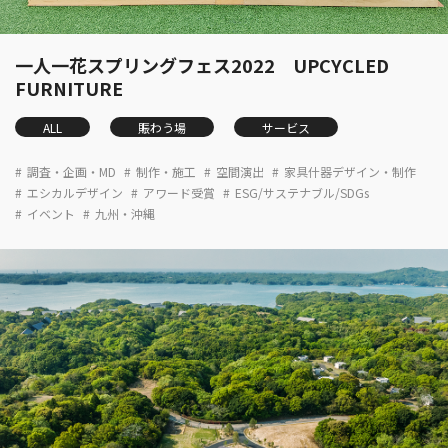
一人一花スプリングフェス2022 UPCYCLED
FURNITURE
ALL
賑わう場
サービス
調査・企画・MD
制作・施工
空間演出
家具什器デザイン・制作
エシカルデザイン
アワード受賞
ESG/サステナブル/SDGs
イベント
九州・沖縄