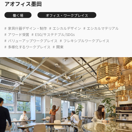
アオフィス墨田
働く場
オフィス・ワークプレイス
家具什器デザイン・制作
エシカルデザイン
エシカルマテリアル
アワード受賞
ESG/サステナブル/SDGs
バリューアップワークプレイス
フレキシブルワークプレイス
多様化するワークプレイス
関東