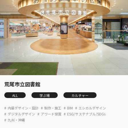
荒尾市立図書館
ALL
学ぶ場
カルチャー
内装デザイン・設計
制作・施工
BIM
エシカルデザイン
デジタルデザイン
アワード受賞
ESG/サステナブル/SDGs
九州・沖縄