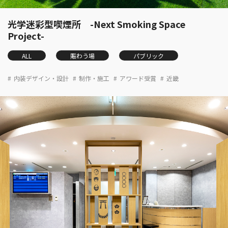
光学迷彩型喫煙所 -Next Smoking Space
Project-
ALL
賑わう場
パブリック
内装デザイン・設計
制作・施工
アワード受賞
近畿