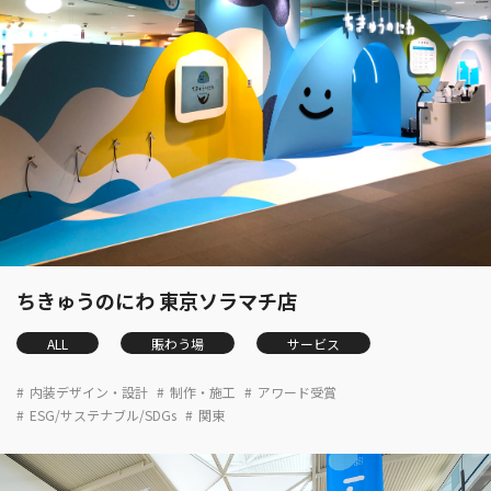
ちきゅうのにわ 東京ソラマチ店
ALL
賑わう場
サービス
内装デザイン・設計
制作・施工
アワード受賞
ESG/サステナブル/SDGs
関東