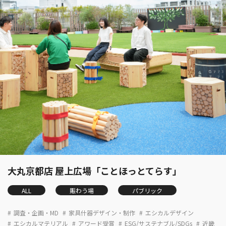
大丸京都店 屋上広場「ことほっとてらす」
ALL
賑わう場
パブリック
調査・企画・MD
家具什器デザイン・制作
エシカルデザイン
エシカルマテリアル
アワード受賞
ESG/サステナブル/SDGs
近畿