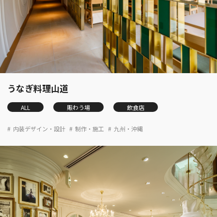
うなぎ料理山道
ALL
賑わう場
飲食店
内装デザイン・設計
制作・施工
九州・沖縄