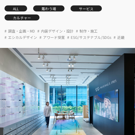
ALL
賑わう場
サービス
カルチャー
調査・企画・MD
内装デザイン・設計
制作・施工
エシカルデザイン
アワード受賞
ESG/サステナブル/SDGs
近畿