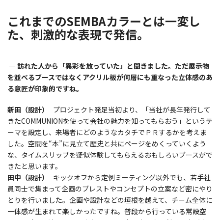
これまでのSEMBAカラーとは一変し
た、刺激的な表現で発信。
― 訪れた人から「異彩を放っていた」と聞きました。ただ展示物
を並べるブースではなくアクリル板が何層にも重なった立体感のあ
る意匠が印象的ですね。
新田（設計）
プロジェクト発足当初より、「当社が長年発行して
きたCOMMUNIONを使って会社の魅力を知ってもらおう」というテ
ーマを設定し、来場者にどのようなカタチでＰＲするかを考えま
した。空間を“本”に見立て歴史と共にページをめくっていくよう
な、タイムスリップを疑似体験してもらえるおもしろいブースがで
きたと思います。
田中（設計）
キックオフから定例ミーティング以外でも、若手社
員同士で集まって企画のブレストやコンセプトの立案など密にやり
とりを行いました。企画や設計などの垣根を越えて、チーム全体に
一体感が生まれて楽しかったですね。普段から行っている常設空