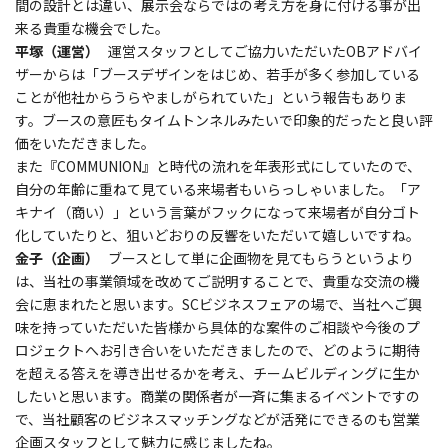
間の設計とは違い、展示会ならではの考え方を身に付ける事が出
来る貴重な機会でした。
平塚（運営）
運営スタッフとしてご協力いただいたOBアドバイ
ザーからは「ブースデザインをはじめ、若手が多く参加している
ことが他社からうらやましがられていた」という報告もありま
す。ブースの意匠もタイムトンネルみたいで印象的だったと良い評
価をいただきました。
また『COMMUNION』と時代の流れを年表形式にしていたので、
自分の年齢に重ねて見ている来場者もいらっしゃいました。「ア
キナイ（商い）」という言葉がフックになって来場者が自分ゴト
化していたりと、狙いどおりの反響をいただいて嬉しいですね。
金子（企画）
ブースとして単に企画物を見てもらうというより
は、当社の事業領域を改めてご説明することで、貴重な交流の機
会に恵まれたと思います。SCビジネスフェアの場で、当社へご興
味を持っていただいた皆様から具体的な案件のご相談や今後のプ
ロジェクトへお引き合いをいただきましたので、どのように期待
を超える答えを導き出せるかを考え、チームビルディングに生か
したいと思います。商業の関係者が一斉に集まるイベントですの
で、当社顧客のビジネスマッチングなどが活発にできるのも営業
企画スタッフとして魅力に感じましたね。