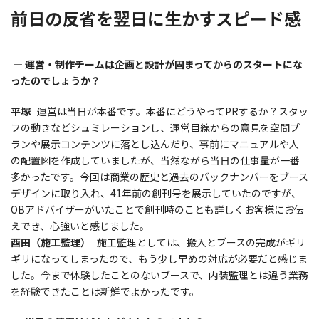
前日の反省を翌日に生かすスピード感
― 運営・制作チームは企画と設計が固まってからのスタートにな
ったのでしょうか？
平塚
運営は当日が本番です。本番にどうやってPRするか？スタッ
フの動きなどシュミレーションし、運営目線からの意見を空間プ
ランや展示コンテンツに落とし込んだり、事前にマニュアルや人
の配置図を作成していましたが、当然ながら当日の仕事量が一番
多かったです。今回は商業の歴史と過去のバックナンバーをブース
デザインに取り入れ、41年前の創刊号を展示していたのですが、
OBアドバイザーがいたことで創刊時のことも詳しくお客様にお伝
えでき、心強いと感じました。
酉田（施工監理）
施工監理としては、搬入とブースの完成がギリ
ギリになってしまったので、もう少し早めの対応が必要だと感じま
した。今まで体験したことのないブースで、内装監理とは違う業務
を経験できたことは新鮮でよかったです。