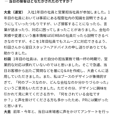
― 当日の接客はどなたがされたのですか？
大倉（運営）
入社1年目の社員と営業担当社員が参加しました。1
年目の社員においては事前にある程度社内の知識を説明できるよ
うにしていったつもりですが、いざ接客することになったら、言
葉が詰まったり、対応に困ってしまったことがありました。会社の
実績や変遷という基本情報はSEMBAの社員だったら説明できるべ
きなのですが、そこを1年目社員でもスムーズに対応できるよう、
杉田さんから翌日スタッフへアドバイスの申し送りがありとても
助かりました。
杉田
1年目の社員は、まだ自分の担当業務で精一杯の時期で、営
業的な対応は慣れていないのではと思いました。そこで急遽、当
日お客様から出たご質問などを基にQ＆Aを作成し、大倉くんに活
用していただきました。また、私はブースのデザインが象徴的す
ぎて、「何のブースなのか、どんな会社なのか分かりづらかった」
というご意見もいただきました。ただその分、デザインに興味を
引かれて見に来てくださる方や、「何をされている会社です
か？」と声を掛けてくださる方も多かったため、PRには繋がった
と思います。
大倉
前年・今年と、当日は来場者に声をかけてアンケートを行っ